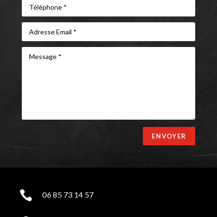
ENVOYER

06 85 73 14 57