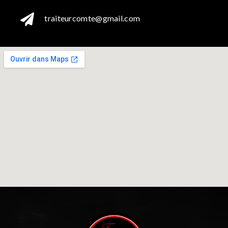

traiteurcomte@gmail.com