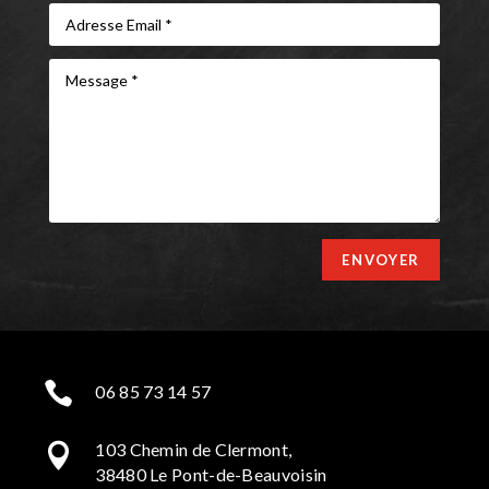
ENVOYER

06 85 73 14 57
103 Chemin de Clermont,

38480 Le Pont-de-Beauvoisin