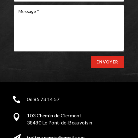
ENVOYER

06 85 73 14 57
103 Chemin de Clermont,

38480 Le Pont-de-Beauvoisin
traiteurcomte@gmail.com