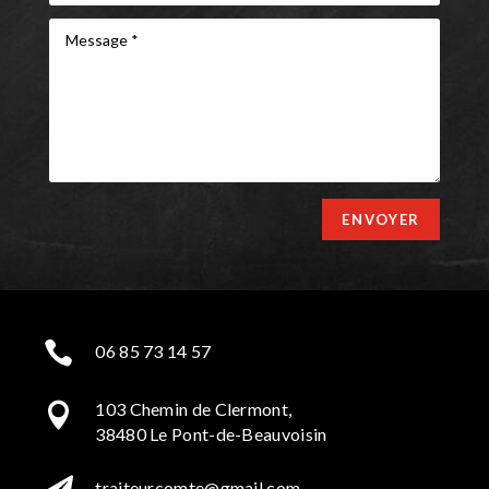
ENVOYER

06 85 73 14 57
103 Chemin de Clermont,

38480 Le Pont-de-Beauvoisin
traiteurcomte@gmail.com