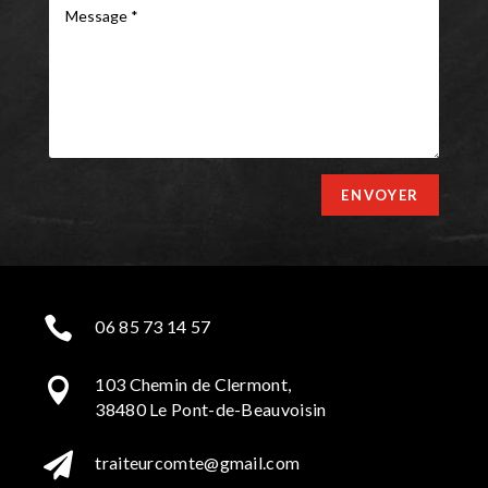
ENVOYER

06 85 73 14 57
103 Chemin de Clermont,

38480 Le Pont-de-Beauvoisin

traiteurcomte@gmail.com