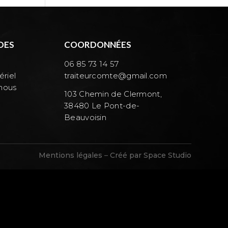
DES
COORDONNÉES
06 85 73 14 57
riel
traiteurcomte@gmail.com
nous
103 Chemin de Clermont,
38480 Le Pont-de-
Beauvoisin
Mentions légales
–
Créé par Space Studio