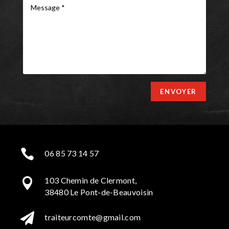
ENVOYER

06 85 73 14 57
103 Chemin de Clermont,

38480 Le Pont-de-Beauvoisin

traiteurcomte@gmail.com