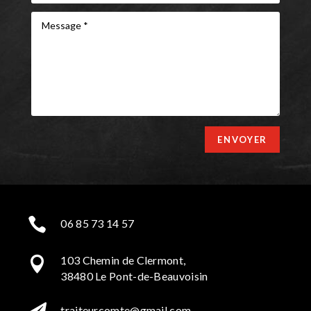
ENVOYER

06 85 73 14 57
103 Chemin de Clermont,

38480 Le Pont-de-Beauvoisin
traiteurcomte@gmail.com