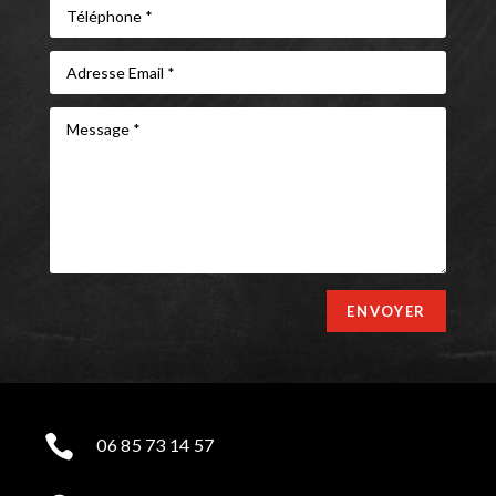
ENVOYER

06 85 73 14 57