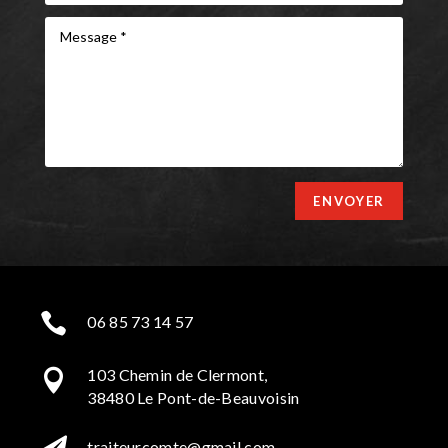
ENVOYER

06 85 73 14 57
103 Chemin de Clermont,

38480 Le Pont-de-Beauvoisin
traiteurcomte@gmail.com