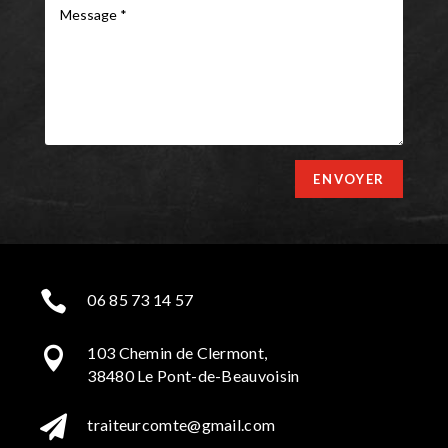
ENVOYER

06 85 73 14 57
103 Chemin de Clermont,

38480 Le Pont-de-Beauvoisin

traiteurcomte@gmail.com