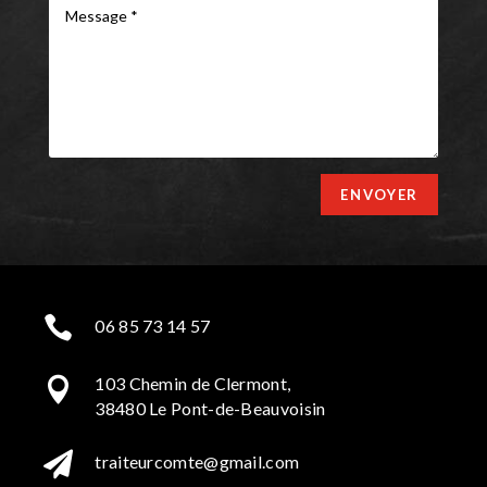
ENVOYER

06 85 73 14 57
103 Chemin de Clermont,

38480 Le Pont-de-Beauvoisin

traiteurcomte@gmail.com